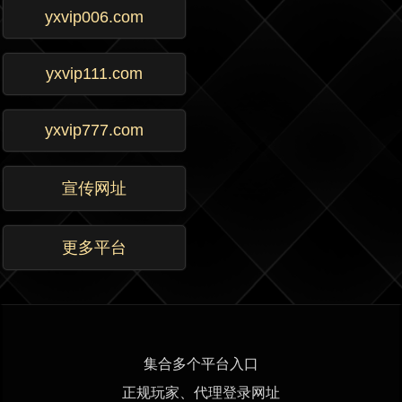
yxvip006.com
yxvip111.com
yxvip777.com
宣传网址
更多平台
集合多个平台入口
正规玩家、代理登录网址