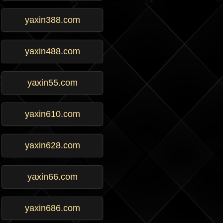
yaxin388.com
yaxin488.com
yaxin55.com
yaxin610.com
yaxin628.com
yaxin66.com
yaxin686.com