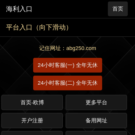
海利入口
首页
平台入口（向下滑动）
记住网址：abg250.com
24小时客服(一) 全年无休
24小时客服(二) 全年无休
首页-欧博
更多平台
开户注册
备用网址